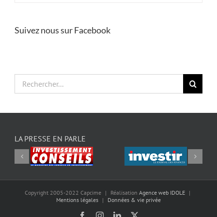
Suivez nous sur Facebook
Rechercher:
LA PRESSE EN PARLE
Copyright 2005-2022 Capcime
|
Réalisation
Agence web IDOLE
|
Mentions légales
|
Données & vie privée
Facebook
Instagram
LinkedIn
X