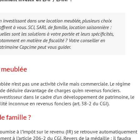
n investissant dans une location meublée, plusieurs choix
’offrent à vous. SCI, SARL de famille, location saisonnière :
uelles sont les solutions à votre portée et leurs spécificités,
otamment en matière de fiscalité ? Votre conseiller en
atrimoine Capcime peut vous guider.
on meublée
blée n’est pas une activité civile mais commerciale. Le régime
t de déduire davantage de charges qu’en revenus fonciers.
investisseur dans le cadre d’un développement de patrimoine, le
ité inconnue en revenus fonciers (art. 38-2 du CGI).
e famille ?
soumise à l’impôt sur le revenu (IR) se retrouve automatiquement
ment à l’article 206-2 du CGI. Revers de la médaille : il faudra