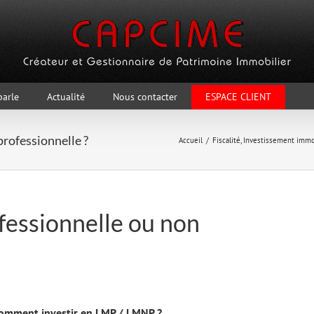
parle
Actualité
Nous contacter
ESPACE CLIENT
rofessionnelle ?
Accueil
Fiscalité
Investissement immo
fessionnelle ou non
omment investir en LMP / LMNP ?